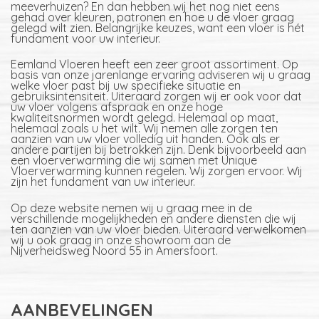
meeverhuizen? En dan hebben wij het nog niet eens
gehad over kleuren, patronen en hoe u de vloer graag
gelegd wilt zien. Belangrijke keuzes, want een vloer is hét
fundament voor uw interieur.
Eemland Vloeren heeft een zeer groot assortiment. Op
basis van onze jarenlange ervaring adviseren wij u graag
welke vloer past bij uw specifieke situatie en
gebruiksintensiteit. Uiteraard zorgen wij er ook voor dat
uw vloer volgens afspraak en onze hoge
kwaliteitsnormen wordt gelegd. Helemaal op maat,
helemaal zoals u het wilt. Wij nemen alle zorgen ten
aanzien van uw vloer volledig uit handen. Ook als er
andere partijen bij betrokken zijn. Denk bijvoorbeeld aan
een vloerverwarming die wij samen met Unique
Vloerverwarming kunnen regelen. Wij zorgen ervoor. Wij
zijn het fundament van uw interieur.
Op deze website nemen wij u graag mee in de
verschillende mogelijkheden en andere diensten die wij
ten aanzien van uw vloer bieden. Uiteraard verwelkomen
wij u ook graag in onze showroom aan de
Nijverheidsweg Noord 55 in Amersfoort.
AANBEVELINGEN