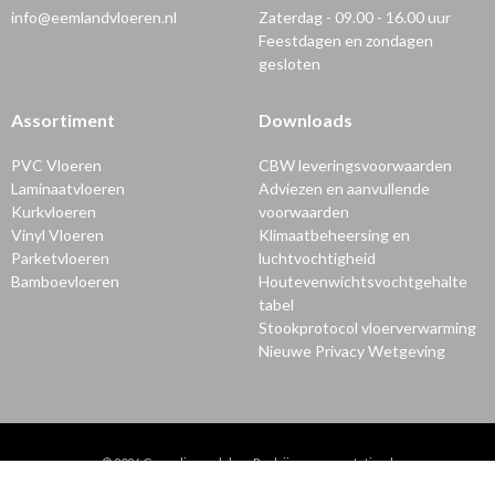
info@eemlandvloeren.nl
Zaterdag - 09.00 - 16.00 uur
Feestdagen en zondagen
gesloten
Assortiment
Downloads
PVC Vloeren
CBW leveringsvoorwaarden
Laminaatvloeren
Adviezen en aanvullende
Kurkvloeren
voorwaarden
Vinyl Vloeren
Klimaatbeheersing en
Parketvloeren
luchtvochtigheid
Bamboevloeren
Houtevenwichtsvochtgehalte
tabel
Stookprotocol vloerverwarming
Nieuwe Privacy Wetgeving
© 2026
Gerealiseerd door Bedrijvenpresentatie
.nl