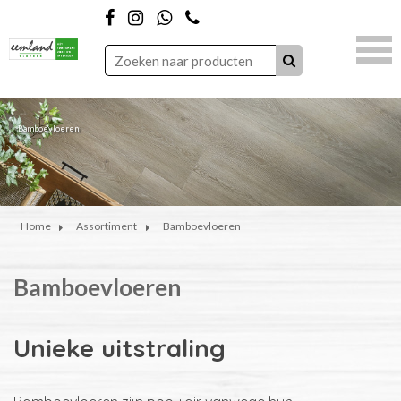
Bamboevloeren
Bamboevloeren
Bamboevloeren
Home
Assortiment
Bamboevloeren
Bamboevloeren
Unieke uitstraling