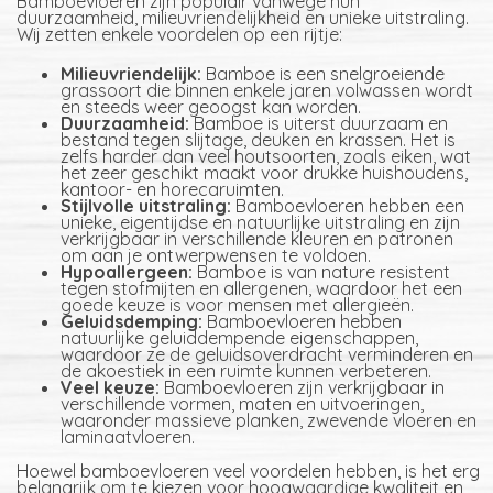
Bamboevloeren zijn populair vanwege hun
duurzaamheid, milieuvriendelijkheid en unieke uitstraling.
Wij zetten enkele voordelen op een rijtje:
Milieuvriendelijk:
Bamboe is een snelgroeiende
grassoort die binnen enkele jaren volwassen wordt
en steeds weer geoogst kan worden.
Duurzaamheid:
Bamboe is uiterst duurzaam en
bestand tegen slijtage, deuken en krassen. Het is
zelfs harder dan veel houtsoorten, zoals eiken, wat
het zeer geschikt maakt voor drukke huishoudens,
kantoor- en horecaruimten.
Stijlvolle uitstraling:
Bamboevloeren hebben een
unieke, eigentijdse en natuurlijke uitstraling en zijn
verkrijgbaar in verschillende kleuren en patronen
om aan je ontwerpwensen te voldoen.
Hypoallergeen:
Bamboe is van nature resistent
tegen stofmijten en allergenen, waardoor het een
goede keuze is voor mensen met allergieën.
Geluidsdemping:
Bamboevloeren hebben
natuurlijke geluiddempende eigenschappen,
waardoor ze de geluidsoverdracht verminderen en
de akoestiek in een ruimte kunnen verbeteren.
Veel keuze:
Bamboevloeren zijn verkrijgbaar in
verschillende vormen, maten en uitvoeringen,
waaronder massieve planken, zwevende vloeren en
laminaatvloeren.
Hoewel bamboevloeren veel voordelen hebben, is het erg
belangrijk om te kiezen voor hoogwaardige kwaliteit en